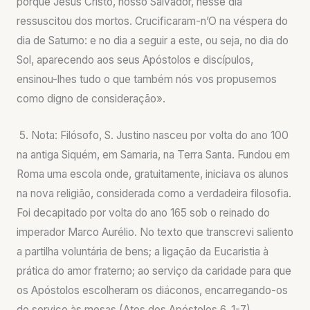
porque Jesus Cristo, nosso Salvador, nesse dia
ressuscitou dos mortos. Crucificaram-n’O na véspera do
dia de Saturno: e no dia a seguir a este, ou seja, no dia do
Sol, aparecendo aos seus Apóstolos e discípulos,
ensinou-lhes tudo o que também nós vos propusemos
como digno de consideração».
5. Nota: Filósofo, S. Justino nasceu por volta do ano 100
na antiga Siquém, em Samaria, na Terra Santa. Fundou em
Roma uma escola onde, gratuitamente, iniciava os alunos
na nova religião, considerada como a verdadeira filosofia.
Foi decapitado por volta do ano 165 sob o reinado do
imperador Marco Aurélio. No texto que transcrevi saliento
a partilha voluntária de bens; a ligação da Eucaristia à
prática do amor fraterno; ao serviço da caridade para que
os Apóstolos escolheram os diáconos, encarregando-os
do serviço às mesas (Atos dos Apóstolos 6, 1-7).