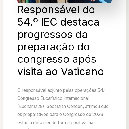
Responsável do
54.º IEC destaca
progressos da
preparação do
congresso após
visita ao Vaticano
O responsável adjunto pelas operações 54.º
Congresso Eucarístico Internacional
(Eucharist28), Sebastian Condon, afirmou que
os preparativos para o Congresso de 2028
estão a decorrer de forma positiva, na