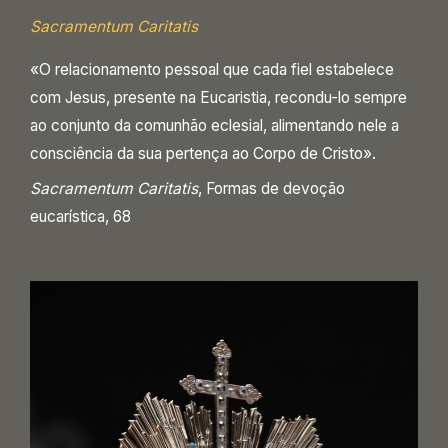
Sacramentum Caritatis
«O relacionamento pessoal que cada fiel estabelece
com Jesus, presente na Eucaristia, recondu-lo sempre
ao conjunto da comunhão eclesial, alimentando nele a
consciência da sua pertença ao Corpo de Cristo».
Sacramentum Caritatis
, Formas de devoção
eucarística, 68