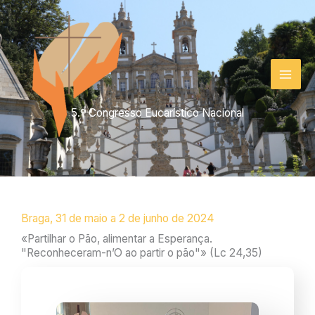
Skip
to
content
5.º Congresso Eucarístico Nacional
Braga, 31 de maio a 2 de junho de 2024
«Partilhar o Pão, alimentar a Esperança.
"Reconheceram-n’O ao partir o pão"» (Lc 24,35)