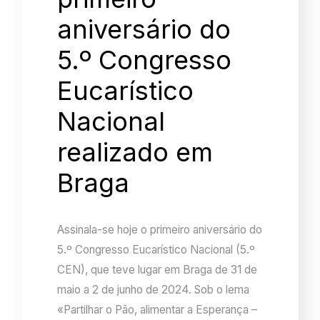
aniversário do
5.º Congresso
Eucarístico
Nacional
realizado em
Braga
Assinala-se hoje o primeiro aniversário do
5.º Congresso Eucarístico Nacional (5.º
CEN), que teve lugar em Braga de 31 de
maio a 2 de junho de 2024. Sob o lema
«Partilhar o Pão, alimentar a Esperança –