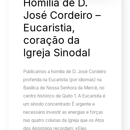
Homilia de D.
José Cordeiro –
Eucaristia,
coração da
Igreja Sinodal
Publicamos a homilia de D. José Cordeiro
proferida na Eucaristia (por idiomas) na
Basílica de Nossa Senhora da Mercê, no
centro histórico de Quito 1. A Eucaristia é
um sínodo concentrado É urgente e
necessário investir as energias e forças
nas quatro colunas da Igreja que os Atos
dos Apóstolos recordam: «Eles