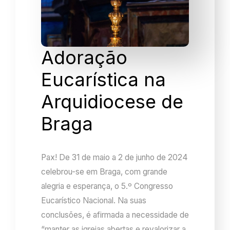
Adoração
Eucarística na
Arquidiocese de
Braga
Pax! De 31 de maio a 2 de junho de 2024
celebrou-se em Braga, com grande
alegria e esperança, o 5.º Congresso
Eucarístico Nacional. Na suas
conclusões, é afirmada a necessidade de
“manter as igrejas abertas e revalorizar a