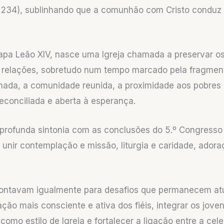
234), sublinhando que a comunhão com Cristo condu
o Papa Leão XIV, nasce uma Igreja chamada a preservar 
as relações, sobretudo num tempo marcado pela fragment
ilhada, a comunidade reunida, a proximidade aos pobres
conciliada e aberta à esperança.
profunda sintonia com as conclusões do 5.º Congresso 
 unir contemplação e missão, liturgia e caridade, ado
ntavam igualmente para desafios que permanecem atua
ação mais consciente e ativa dos fiéis, integrar os jo
como estilo de Igreja e fortalecer a ligação entre a cel