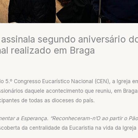
 assinala segundo aniversário d
nal realizado em Braga
o 5.º Congresso Eucarístico Nacional (CEN), a Igreja e
missionários daquele acontecimento que reuniu, em Braga
cipantes de todas as dioceses do país.
limentar a Esperança. “Reconheceram-n’O ao partir o Pã
scoberta da centralidade da Eucaristia na vida da Igreja