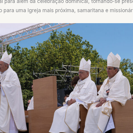
vai para além da celebração dominical, tornando-se pre
o para uma Igreja mais próxima, samaritana e missionár