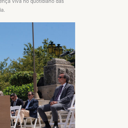
sença viva no quotidiano das
ia.