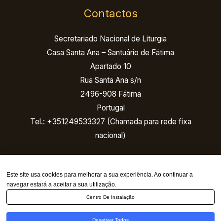
Contactos
Secretariado Nacional de Liturgia
Casa Santa Ana – Santuário de Fátima
Apartado 10
Rua Santa Ana s/n
2496-908 Fátima
Portugal
Tel.: +351249533327 (Chamada para rede fixa
nacional)
Email:
Este site usa cookies para melhorar a sua experiência. Ao continuar a
navegar estará a aceitar a sua utilização.
nacional@congressoeucaristico.pt
Centro De Instalação
internacional@congressoeucaristico.pt
Desativar Todos